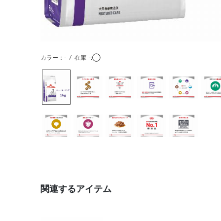
カラー：-
/
在庫
-:◯
関連するアイテム