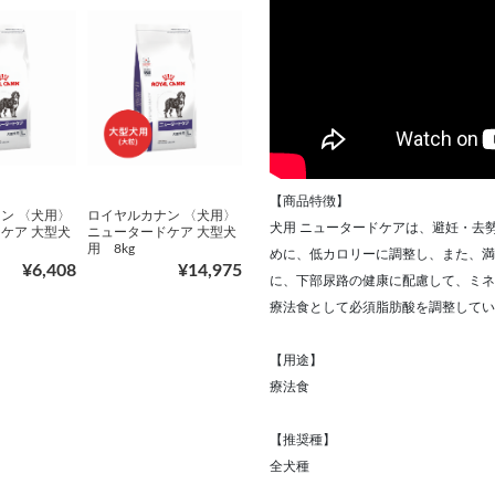
【商品特徴】
ン 〈犬用〉
ロイヤルカナン 〈犬用〉
犬用 ニュータードケアは、避妊・去
ケア 大型犬
ニュータードケア 大型犬
用 8kg
めに、低カロリーに調整し、また、満
¥6,408
¥14,975
に、下部尿路の健康に配慮して、ミネ
療法食として必須脂肪酸を調整してい
【用途】
療法食
【推奨種】
全犬種