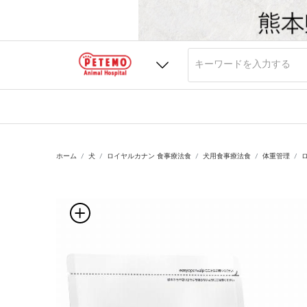
ホーム
犬
ロイヤルカナン 食事療法食
犬用食事療法食
体重管理