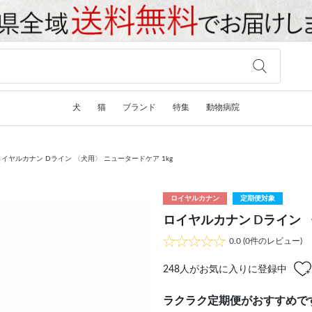
犬
猫
ブランド
特集
動物病院
ロイヤルカナン Dライン 〈犬用〉 ニュータードケア 1kg
ロイヤルカナン
定期便対象
ロイヤルカナン Dライン 〈
0.0
(0件のレビュー)
248
人がお気に入りに登録中
ラクラク定期便がおすすめで