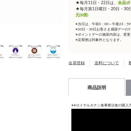
★毎月11日・22日は、
全品ポ
★毎月第1日曜日・20日・3
元(6倍)
※当日は、午前0：00～午後23：
※20日・30日お客さま感謝デーの
※ポイントデーの施策内容は、変更
※定期便は対象外となります。
会員登録
送料について
商品説明
※※ロイヤルカナン食事療法食の購入