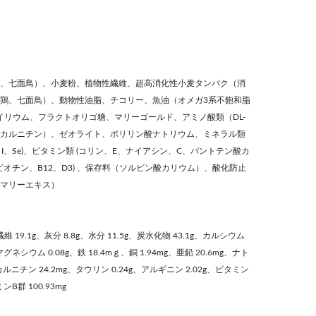
、七面鳥）、小麦粉、植物性繊維、超高消化性小麦タンパク（消
（鶏、七面鳥）、動物性油脂、チコリー、魚油（オメガ3系不飽和脂
サイリウム、フラクトオリゴ糖、マリーゴールド、アミノ酸類（DL-
L- カルニチン）、ゼオライト、ポリリン酸ナトリウム、ミネラル類
Cu、I、Se)、ビタミン類 (コリン、E、ナイアシン、C、パントテン酸カ
ビオチン、B12、D3) 、保存料（ソルビン酸カリウム）、酸化防止
マリーエキス）
維 19.1g、灰分 8.8g、水分 11.5g、炭水化物 43.1g、カルシウム
、マグネシウム 0.08g、鉄 18.4mｇ、銅 1.94mg、亜鉛 20.6mg、ナト
L-カルニチン 24.2mg、タウリン 0.24g、アルギニン 2.02g、ビタミン
ンB群 100.93mg