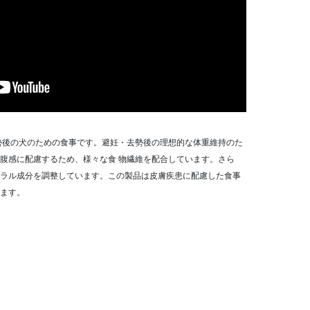
勢後の犬のための食事です。避妊・去勢後の理想的な体重維持のた
腹感に配慮するため、様々な食 物繊維を配合しています。さら
ラル成分を調整しています。この製品は皮膚疾患に配慮した食事
ます。