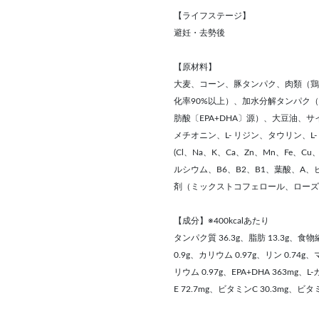
【ライフステージ】
避妊・去勢後
【原材料】
大麦、コーン、豚タンパク、肉類（鶏
化率90%以上）、加水分解タンパク
肪酸〔EPA+DHA〕源）、大豆油、
メチオニン、L- リジン、タウリン、
(Cl、Na、K、Ca、Zn、Mn、Fe、
ルシウム、B6、B2、B1、葉酸、A、
剤（ミックストコフェロール、ローズ
【成分】※400kcalあたり
タンパク質 36.3g、脂肪 13.3g、食物繊
0.9g、カリウム 0.97g、リン 0.74g
リウム 0.97g、EPA+DHA 363mg、
E 72.7mg、ビタミンC 30.3mg、ビタミ