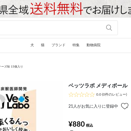
犬
猫
ブランド
特集
動物病院
チーズ味 15個入り
ベッツラボ メディボール 
0.0
(0件のレビュー)
21
人がお気に入りに登録中
¥880