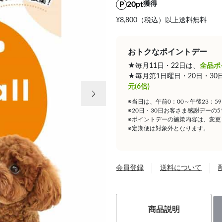
20pt
獲得
¥8,800（税込）以上送料無料
おトクなポイントデー
★毎月11日・22日は、
全品ポ
★毎月第1日曜日・20日・3
次の画像
元(6倍)
※当日は、午前0：00～午後23：
※20日・30日お客さま感謝デーの
※ポイントデーの施策内容は、変更
※定期便は対象外となります。
会員登録
送料について
商品説明