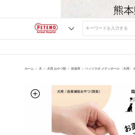
ホーム
犬
犬用 おやつ類
投薬用
ベッツラボ メディボール 〈犬用〉 