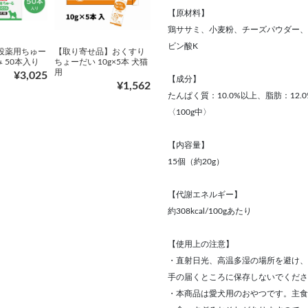
【原材料】
鶏ササミ、小麦粉、チーズパウダー、
ビン酸K
 投薬用ちゅー
【取り寄せ品】おくすり
 50本入り
ちょーだい 10g×5本 犬猫
用
¥3,025
【成分】
¥1,562
たんぱく質：10.0%以上、脂肪：12.
〈100g中〉
【内容量】
15個（約20g）
【代謝エネルギー】
約308kcal/100gあたり
【使用上の注意】
・直射日光、高温多湿の場所を避け、
手の届くところに保存しないでくださ
・本商品は愛犬用のおやつです。主食