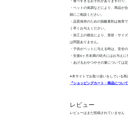
・食べすぎるおそれがありますので、
・ペットの体調などにより、商品が合
師にご相談ください。
・品質保持のための脱酸素剤は無害で
く早くお与えください。
・加工上の都合により、形状・サイズ
は問題ありません。
・子供がペットに与える時は、安全の
・生後6ヶ月未満の幼犬にはお与えに
・あげるおやつやその量については定
※本サイトでお取り扱いをしている商
『ショッピングカート・商品について
レビュー
レビューはまだ投稿されていません