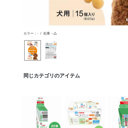
カラー：-
/
在庫
-:△
同じカテゴリのアイテム