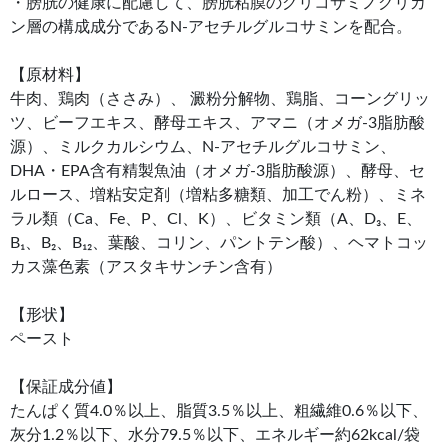
・膀胱の健康に配慮して、膀胱粘膜のグリコサミノグリカ
ン層の構成成分であるN-アセチルグルコサミンを配合。
【原材料】
牛肉、鶏肉（ささみ）、 澱粉分解物、鶏脂、コーングリッ
ツ、ビーフエキス、酵母エキス、アマニ（オメガ-3脂肪酸
源）、ミルクカルシウム、N-アセチルグルコサミン、
DHA・EPA含有精製魚油（オメガ-3脂肪酸源）、酵母、セ
ルロース、増粘安定剤（増粘多糖類、加工でん粉）、ミネ
ラル類（Ca、Fe、P、Cl、K）、ビタミン類（A、D₃、E、
B₁、B₂、B₁₂、葉酸、コリン、パントテン酸）、ヘマトコッ
カス藻色素（アスタキサンチン含有）
【形状】
ペースト
【保証成分値】
たんぱく質4.0％以上、脂質3.5％以上、粗繊維0.6％以下、
灰分1.2％以下、水分79.5％以下、エネルギー約62kcal/袋