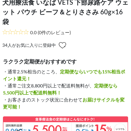
犬用療法食 いなば VETS 下部尿路ケア ウェ
ット パウチ ビーフ＆とりささみ 60g×16
袋
0.0
(0件のレビュー)
34
人がお気に入りに登録中
ラクラク定期便がおすすめです
・通常2.5%相当のところ、
定期便ならいつでも15%相当ポ
イント還元！
・通常ご注文8,800円以上で配送料無料が、
定期便なら
5,500円以上で配送料無料！
・お客さまのストック状況に合わせて
お届けサイクルを変
更可能！