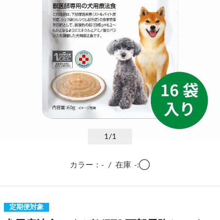
1
/1
カラー：-
/
在庫
-:◯
定期便対象