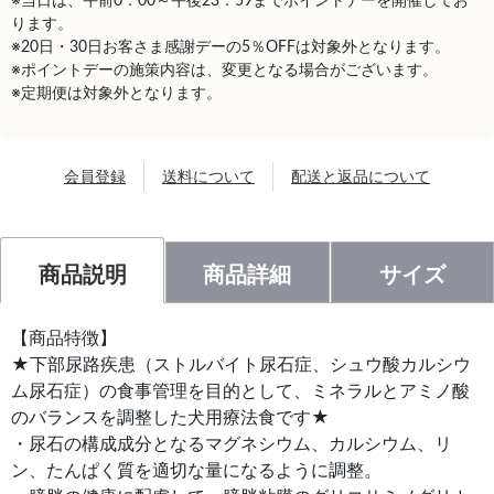
※当日は、午前0：00～午後23：59までポイントデーを開催してお
ります。
※20日・30日お客さま感謝デーの5％OFFは対象外となります。
※ポイントデーの施策内容は、変更となる場合がございます。
※定期便は対象外となります。
会員登録
送料について
配送と返品について
商品説明
商品詳細
サイズ
【商品特徴】
★下部尿路疾患（ストルバイト尿石症、シュウ酸カルシウ
ム尿石症）の食事管理を目的として、ミネラルとアミノ酸
のバランスを調整した犬用療法食です★
・尿石の構成成分となるマグネシウム、カルシウム、リ
ン、たんぱく質を適切な量になるように調整。