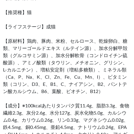
【推奨種】猫
【ライフステージ】成猫
【原材料】鶏肉、豚肉、米粉、セルロース、乾燥卵白、糖
類、マリーゴールドエキス（ルテイン源）、加水分解甲殻
類（グルコサミン源）、加水分解軟骨（コンドロイチン硫
酸源）、アミノ酸類（タウリン、メチオニン、グリシン、
L-カルニチン）、増粘安定剤（増粘多糖類）、ミネラル類
（Ca、P、Na、K、Cl、Zn、Fe、Cu、Mn、I）、ビタミン
類（コリン、D3、E、B1、C、ナイアシン、B2、パントテ
ン酸カルシウム、B6、葉酸、ビオチン、B12）
【成分】※100kcalあたりタンパク質11.4g、脂肪3.3g、食物
繊維2.3g、灰分2.6g、水分127g、炭水化物5.0g、カルシウ
ム0.4g、カリウム0.26g、リン0.33g、マグネシウム0.02g、
鉄4.5mg、銅0.45mg、亜鉛4.5mg、ナトリウム0.24g、EPA