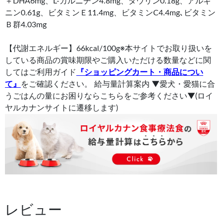
＋DHA6mg、L-カルニチン4.8mg、タウリン0.18g、アルギ
ニン0.61g、ビタミンＥ11.4mg、ビタミンC4.4mg､ビタミン
Ｂ群4.03mg
【代謝エネルギー】66kcal/100g※本サイトでお取り扱いを
している商品の賞味期限やご購入いただける数量などに関
してはご利用ガイド
『ショッピングカート・商品につい
て』
をご確認ください。 給与量計算案内 ▼愛犬・愛猫に合
うごはんの量にお困りならこちらをご参考ください▼(ロイ
ヤルカナンサイトに遷移します)
レビュー