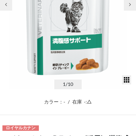
前の画像
次
サ
1
/10
カラー：-
/
在庫
-:△
ロイヤルカナン