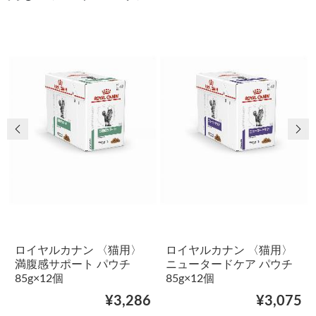
前の画像
次
ロイヤルカナン 〈猫用〉
ロイヤルカナン 〈猫用〉
満腹感サポート パウチ
ニュータードケア パウチ
85g×12個
85g×12個
¥3,286
¥3,075