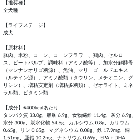
【推奨種】
全犬種
【ライフステージ】
成犬
【原材料】
豚肉、米粉、コーン、コーンフラワー、鶏肉、セルロー
ス、ビートパルプ、調味料（アミノ酸等）、加水分解酵母
（マンナンオリゴ糖源）、魚油、マリーゴールドエキス
（ルテイン源）、アミノ酸類（タウリン、メチオニン、グ
リシン）、増粘安定剤（増粘多糖類）、ゼオライト、ミネ
ラル類、ビタミン類
【成分】※400kcalあたり
タンパク質 33.0g、脂肪 6.9g、食物繊維 11.4g、灰分 6.9g、
水分 300g、炭水化物 54.6g、カルシウム 0.8g、カリウム
0.65g、リン 0.65g、マグネシウム 0.08g、鉄 17.9mg、銅
1.51mg、亜鉛 10.2mg、ナトリウム 0.69g、EPA＋DHA