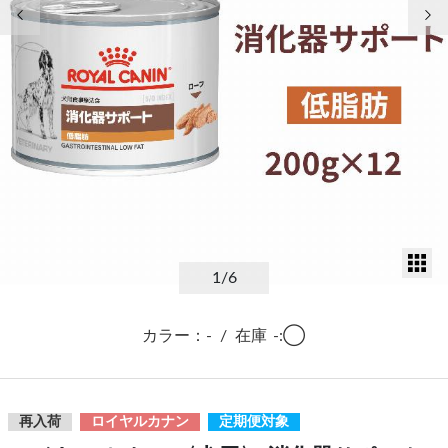
前の画像
次
サ
1
/6
カラー：-
/
在庫
-:◯
再入荷
ロイヤルカナン
定期便対象