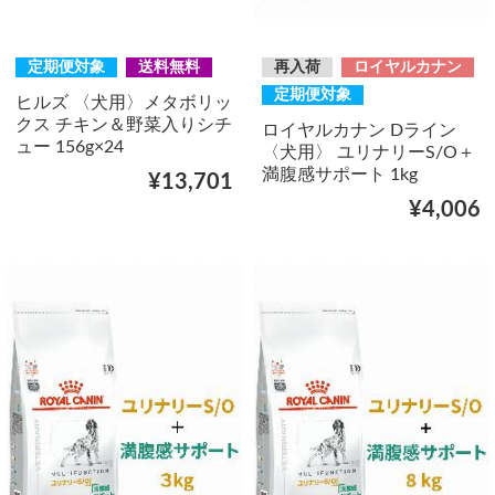
定期便対象
送料無料
再入荷
ロイヤルカナン
定期便対象
ヒルズ 〈犬用〉メタボリッ
クス チキン＆野菜入りシチ
ロイヤルカナン Dライン
ュー 156g×24
〈犬用〉 ユリナリーS/O＋
満腹感サポート 1kg
¥13,701
¥4,006