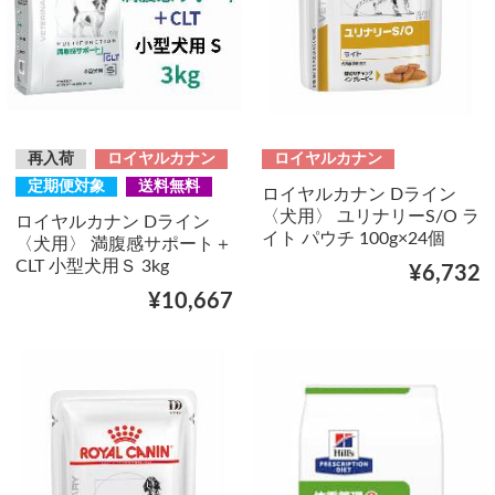
再入荷
ロイヤルカナン
ロイヤルカナン
定期便対象
送料無料
ロイヤルカナン Dライン
〈犬用〉 ユリナリーS/O ラ
ロイヤルカナン Dライン
イト パウチ 100g×24個
〈犬用〉 満腹感サポート＋
CLT 小型犬用Ｓ 3kg
¥6,732
¥10,667