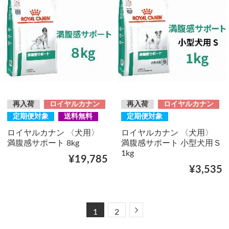
再入荷
ロイヤルカナン
再入荷
ロイヤルカナン
定期便対象
送料無料
定期便対象
ロイヤルカナン 〈犬用〉
ロイヤルカナン 〈犬用〉
満腹感サポート 8kg
満腹感サポート 小型犬用Ｓ
1kg
¥19,785
¥3,535
Next
1
2