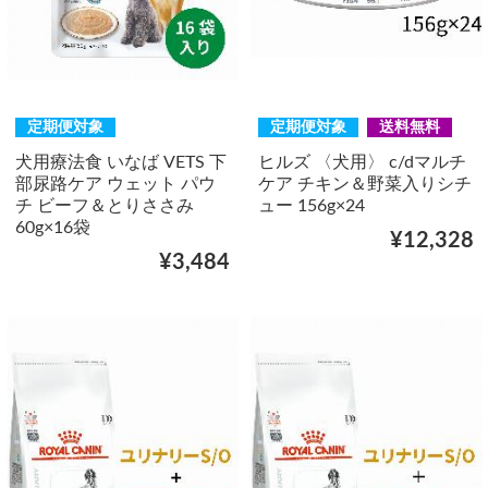
定期便対象
定期便対象
送料無料
犬用療法食 いなば VETS 下
ヒルズ 〈犬用〉 c/dマルチ
部尿路ケア ウェット パウ
ケア チキン＆野菜入りシチ
チ ビーフ＆とりささみ
ュー 156g×24
60g×16袋
¥12,328
¥3,484