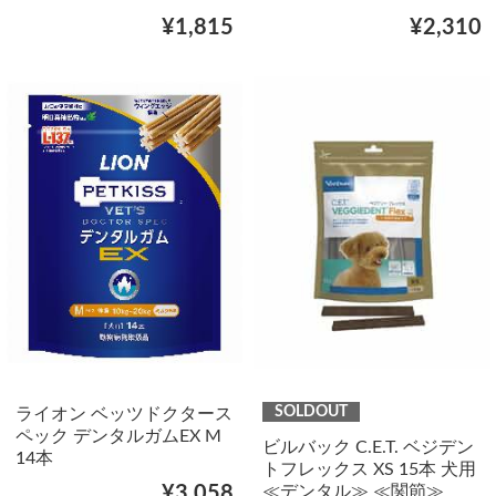
¥1,815
¥2,310
SOLDOUT
ライオン ベッツドクタース
ペック デンタルガムEX M
ビルバック C.E.T. ベジデン
14本
トフレックス XS 15本 犬用
≪デンタル≫ ≪関節≫
¥3,058