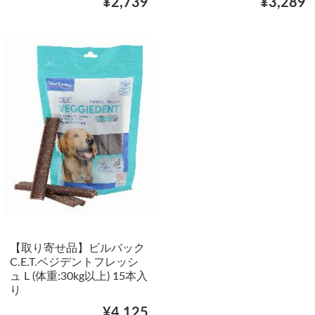
¥2,739
¥3,289
【取り寄せ品】ビルバック
C.E.T.ベジデントフレッシ
ュ L (体重:30kg以上) 15本入
り
¥4,125