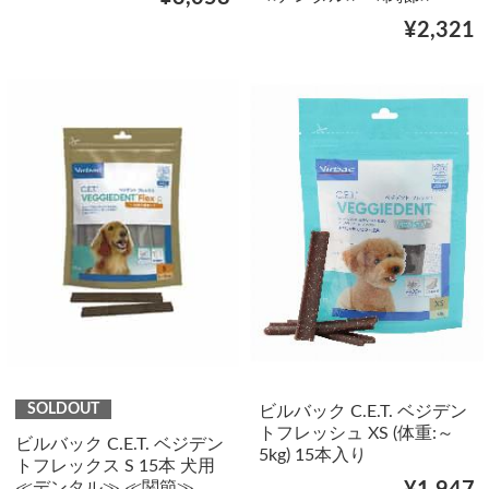
¥2,321
SOLDOUT
ビルバック C.E.T. ベジデン
トフレッシュ XS (体重:～
ビルバック C.E.T. ベジデン
5kg) 15本入り
トフレックス S 15本 犬用
≪デンタル≫ ≪関節≫