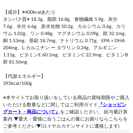
【成分】※400kcalあたり
タンパク質※ 18.3g、脂肪 16.8g、食物繊維 5.9g、灰分
7.6g、水分 6.6g、炭水化物 50.2g、カルシウム 0.6g、カリ
ウム 1.02g、リン 0.48g、マグネシウム 0.09g、鉄 32.1mg、
銅 1.53mg、亜鉛 18.7mg、ナトリウム 0.71g、EPA＋DHA
204mg、L-カルニチン ー タウリン 0.24g、アルギニン
1.15g、ビタミンE 60.1mg、ビタミンC 22.9mg、ビタミンB
群 81.56mg
【代謝エネルギー】
392kcal/100g
※本サイトでお取り扱いをしている商品の賞味期限やご購入
いただける数量などに関してはご利用ガイド
『ショッピン
グカート・商品について』
をご確認ください。 給与量計算
案内 ▼愛犬・愛猫に合うごはんの量にお困りならこちらを
ご参考ください▼(ロイヤルカナンサイトに遷移します)