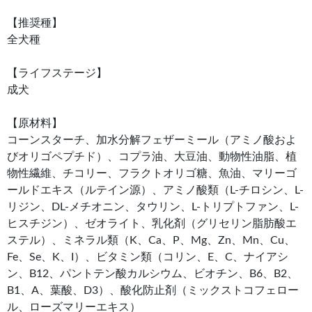
【推奨種】
全犬種
【ライフステージ】
成犬
【原材料】
コーンスターチ、加水分解フェザーミール（アミノ酸およ
びオリゴペプチド）、コプラ油、大豆油、動物性油脂、植
物性繊維、チコリー、フラクトオリゴ糖、魚油、マリーゴ
ールドエキス（ルテイン源）、アミノ酸類（L-チロシン、L-
リジン、DL-メチオニン、タウリン、L-トリプトファン、L-
ヒスチジン）、ゼオライト、乳化剤（グリセリン脂肪酸エ
ステル）、ミネラル類（K、Ca、P、Mg、Zn、Mn、Cu、
Fe、Se、K、I）、ビタミン類（コリン、E、C、ナイアシ
ン、B12、パントテン酸カルシウム、ビオチン、B6、B2、
B1、A、葉酸、D3）、酸化防止剤（ミックストコフェロー
ル、ローズマリーエキス）