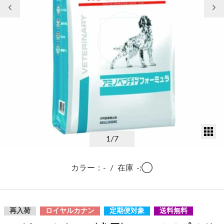
前の画像
次
サ
1
/7
カラー：-
/
在庫
-:◯
再入荷
ロイヤルカナン
定期便対象
送料無料