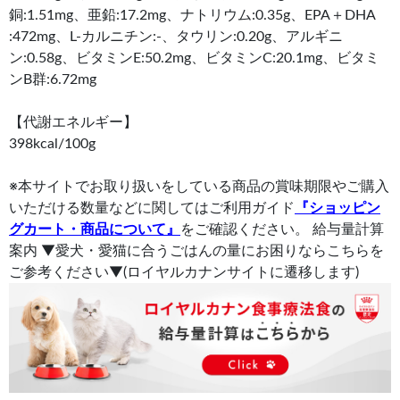
銅:1.51mg、亜鉛:17.2mg、ナトリウム:0.35g、EPA＋DHA
:472mg、L-カルニチン:-、タウリン:0.20g、アルギニ
ン:0.58g、ビタミンE:50.2mg、ビタミンC:20.1mg、ビタミ
ンB群:6.72mg
【代謝エネルギー】
398kcal/100g
※本サイトでお取り扱いをしている商品の賞味期限やご購入
いただける数量などに関してはご利用ガイド
『ショッピン
グカート・商品について』
をご確認ください。 給与量計算
案内 ▼愛犬・愛猫に合うごはんの量にお困りならこちらを
ご参考ください▼(ロイヤルカナンサイトに遷移します)