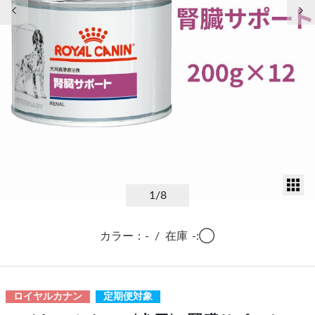
前の画像
次
サ
1
/8
カラー：-
/
在庫
-:◯
ロイヤルカナン
定期便対象