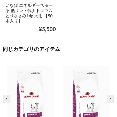
いなば エネルギーちゅー
る 低リン・低ナトリウム
とりささみ14g 犬用 【50
本入り】
¥5,500
同じカテゴリのアイテム
前の画像
次