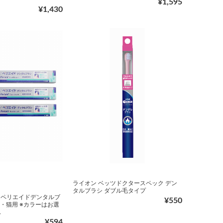
¥1,595
¥1,430
ライオン ベッツドクタースペック デン
タルブラシ ダブル毛タイプ
T. ペリエイドデンタルブ
¥550
犬・猫用 ※カラーはお選
ん
¥594