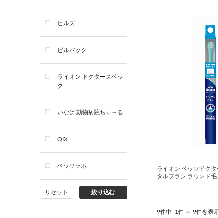
デンタルケア用品
ヒルズ
サプリメント
ビルバック
シャンプー・スキンケア用品
ライオン ドクタースペッ
ク
看護・介護用品
いなば 動物病院ちゅ～る
QIX
ベッツラボ
ライオン ベッツドクタ
タルブラシ ラウンド毛
リセット
絞り込む
9件中
1件 ～ 9件を表