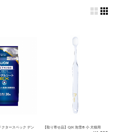
ドクタースペック デン
【取り寄せ品】QIX 泡雪® 小 犬猫用