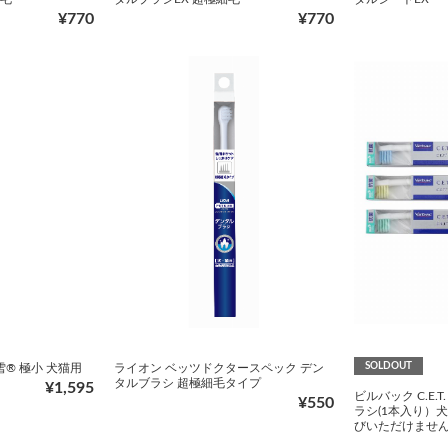
¥770
¥770
SOLDOUT
雪® 極小 犬猫用
ライオン ベッツドクタースペック デン
タルブラシ 超極細毛タイプ
¥1,595
ビルバック C.E.
¥550
ラシ(1本入り）
びいただけませ