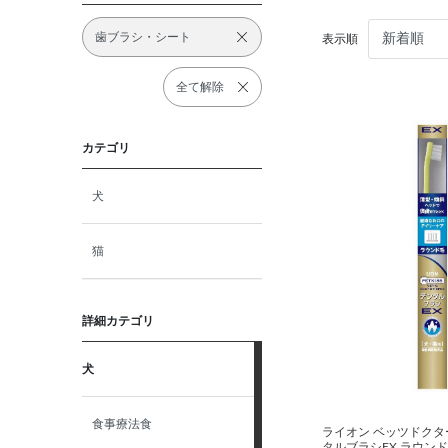
歯ブラシ・シート
表示順
全て解除
カテゴリ
犬
猫
詳細カテゴリ
犬
食事療法食
ライオン ベッツドクタ
タルブラシEX ラウン