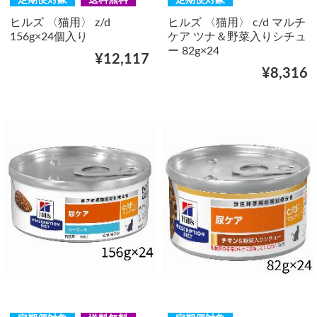
ヒルズ 〈猫用〉 z/d
ヒルズ 〈猫用〉 c/d マルチ
156g×24個入り
ケア ツナ＆野菜入りシチュ
ー 82g×24
¥12,117
¥8,316