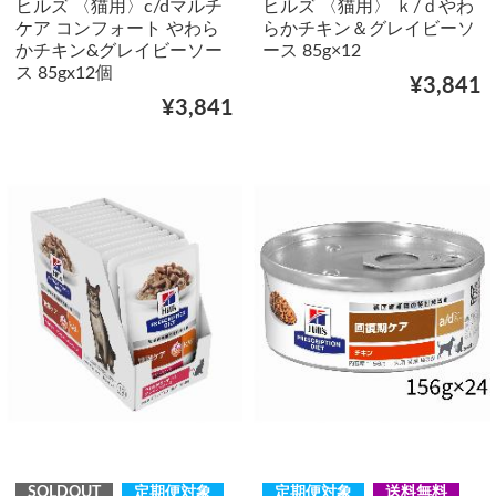
ヒルズ 〈猫用〉c/dマルチ
ヒルズ 〈猫用〉 ｋ/ｄやわ
ケア コンフォート やわら
らかチキン＆グレイビーソ
かチキン&グレイビーソー
ース 85g×12
ス 85gx12個
¥3,841
¥3,841
SOLDOUT
定期便対象
定期便対象
送料無料