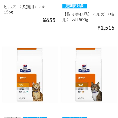
定期便対象
ヒルズ 〈犬猫用〉 a/d
156g
【取り寄せ品】ヒルズ 〈猫
用〉 z/d 500g
¥655
¥2,515