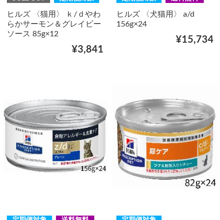
ヒルズ 〈猫用〉 ｋ/ｄやわ
ヒルズ 〈犬猫用〉 a/d
らかサーモン＆グレイビー
156g×24
ソース 85g×12
¥15,734
¥3,841
定期便対象
送料無料
定期便対象