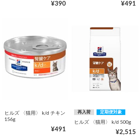
¥390
¥491
再入荷
定期便対象
ヒルズ 〈猫用〉 k/d チキン
156g
ヒルズ 〈猫用〉 k/d 500g
¥491
¥2,515