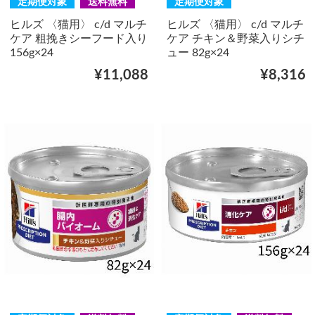
定期便対象
送料無料
定期便対象
ヒルズ 〈猫用〉 c/d マルチ
ヒルズ 〈猫用〉 c/d マルチ
ケア 粗挽きシーフード入り
ケア チキン＆野菜入りシチ
156g×24
ュー 82g×24
¥11,088
¥8,316