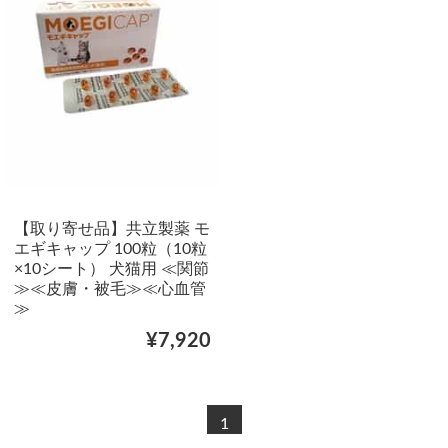
【取り寄せ品】共立製薬 モ
エギキャップ 100粒（10粒
×10シート） 犬猫用 ≪関節
≫≪皮膚・被毛≫≪心血管
≫
¥7,920
1