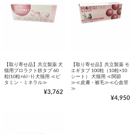
【取り寄せ品】共立製薬 犬
【取り寄せ品】共立製薬 モ
猫用プロラクト鉄タブ 60
エギタブ 100粒（10粒×10
粒(10粒×6ｼｰﾄ) 犬猫用 ≪ビ
シート） 犬猫用 ≪関節
タミン・ミネラル≫
≫≪皮膚・被毛≫≪心血管
≫
¥3,762
¥4,950