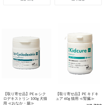
【取り寄せ品】PE α-シク
【取り寄せ品】PE キドキ
ロデキストリン 100g 犬猫
ュア 60g 猫用 ≪腎臓≫
用 ≪おなか・腸≫