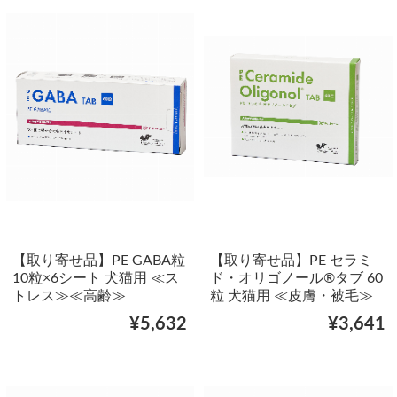
【取り寄せ品】PE GABA粒
【取り寄せ品】PE セラミ
10粒×6シート 犬猫用 ≪ス
ド・オリゴノール®タブ 60
トレス≫≪高齢≫
粒 犬猫用 ≪皮膚・被毛≫
¥5,632
¥3,641