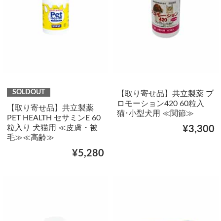
SOLDOUT
【取り寄せ品】共立製薬 プ
ロモーション420 60粒入
【取り寄せ品】共立製薬
猫･小型犬用 ≪関節≫
PET HEALTH セサミンE 60
粒入り 犬猫用 ≪皮膚・被
¥3,300
毛≫≪高齢≫
¥5,280