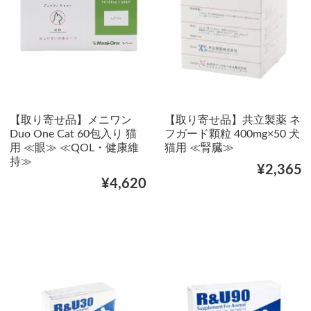
【取り寄せ品】メニワン
【取り寄せ品】共立製薬 ネ
Duo One Cat 60包入り 猫
フガード顆粒 400mg×50 犬
用 ≪眼≫ ≪QOL・健康維
猫用 ≪腎臓≫
持≫
¥2,365
¥4,620