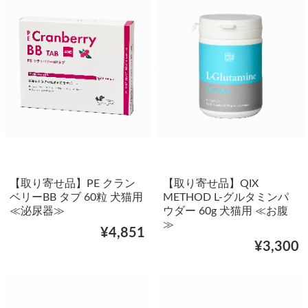
【取り寄せ品】PE クラン
【取り寄せ品】QIX
ベリーBB タブ 60粒 犬猫用
METHOD L-グルタミンパ
≪泌尿器≫
ウダー 60g 犬猫用 ≪お腹
≫
¥4,851
¥3,300