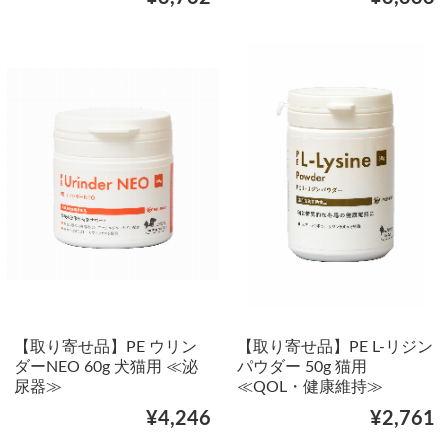
【取り寄せ品】PE ウリン
【取り寄せ品】PE L-リジン
ダーNEO 60g 犬猫用 ≪泌
パウダー 50g 猫用
尿器≫
≪QOL・健康維持≫
¥4,246
¥2,761