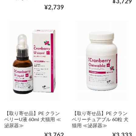
¥3,729
¥2,739
【取り寄せ品】PE クラン
【取り寄せ品】PE クラン
ベリーU液 60ml 犬猫用 ≪
ベリーチュアブル 60粒 犬
泌尿器≫
猫用 ≪泌尿器≫
¥3,762
¥3,333