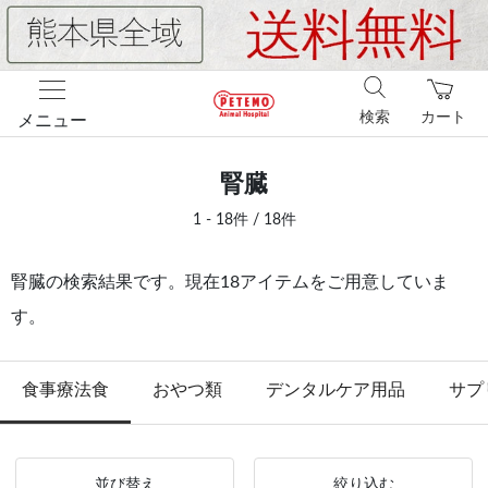
検索
カート
メニュー
腎臓
1 - 18件 / 18件
腎臓の検索結果です。現在18アイテムをご用意していま
す。
食事療法食
おやつ類
デンタルケア用品
サプ
並び替え
絞り込む