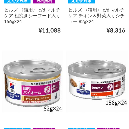
定期便対象
送料無料
定期便対象
ヒルズ 〈猫用〉 c/d マルチ
ヒルズ 〈猫用〉 c/d マルチ
ケア 粗挽きシーフード入り
ケア チキン＆野菜入りシチ
156g×24
ュー 82g×24
¥11,088
¥8,316