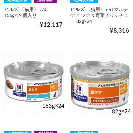
ヒルズ 〈猫用〉 z/d
ヒルズ 〈猫用〉 c/d マルチ
156g×24個入り
ケア ツナ＆野菜入りシチュ
ー 82g×24
¥12,117
¥8,316