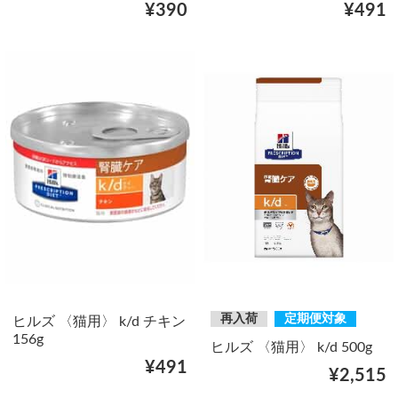
¥390
¥491
再入荷
定期便対象
ヒルズ 〈猫用〉 k/d チキン
156g
ヒルズ 〈猫用〉 k/d 500g
¥491
¥2,515