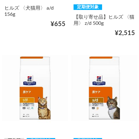
定期便対象
ヒルズ 〈犬猫用〉 a/d
156g
【取り寄せ品】ヒルズ 〈猫
用〉 z/d 500g
¥655
¥2,515