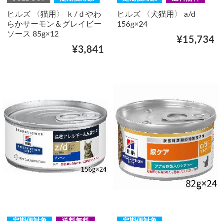
ヒルズ 〈猫用〉 ｋ/ｄやわ
ヒルズ 〈犬猫用〉 a/d
らかサーモン＆グレイビー
156g×24
ソース 85g×12
¥15,734
¥3,841
定期便対象
送料無料
定期便対象