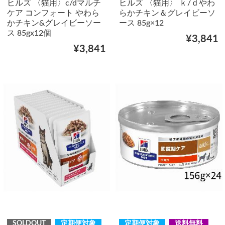
ヒルズ 〈猫用〉c/dマルチ
ヒルズ 〈猫用〉 ｋ/ｄやわ
ケア コンフォート やわら
らかチキン＆グレイビーソ
かチキン&グレイビーソー
ース 85g×12
ス 85gx12個
¥3,841
¥3,841
SOLDOUT
定期便対象
定期便対象
送料無料