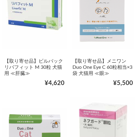
【取り寄せ品】ビルバック
【取り寄せ品】メニワン
リバフィット M 30粒 犬猫
Duo One Eye C 60粒相当×3
用 ≪肝臓≫
袋 犬猫用 ≪眼≫
¥4,620
¥5,500