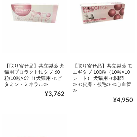
【取り寄せ品】共立製薬 犬
【取り寄せ品】共立製薬 モ
猫用プロラクト鉄タブ 60
エギタブ 100粒（10粒×10
粒(10粒×6ｼｰﾄ) 犬猫用 ≪ビ
シート） 犬猫用 ≪関節
タミン・ミネラル≫
≫≪皮膚・被毛≫≪心血管
≫
¥3,762
¥4,950