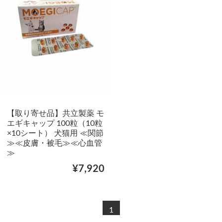
【取り寄せ品】共立製薬 モ
エギキャップ 100粒（10粒
×10シート） 犬猫用 ≪関節
≫≪皮膚・被毛≫≪心血管
≫
¥7,920
1