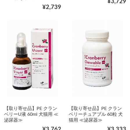
¥3,729
¥2,739
【取り寄せ品】PE クラン
【取り寄せ品】PE クラン
ベリーU液 60ml 犬猫用 ≪
ベリーチュアブル 60粒 犬
泌尿器≫
猫用 ≪泌尿器≫
¥3,762
¥3,333