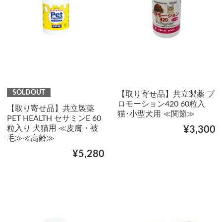
SOLDOUT
【取り寄せ品】共立製薬 プ
ロモーション420 60粒入
【取り寄せ品】共立製薬
猫･小型犬用 ≪関節≫
PET HEALTH セサミンE 60
粒入り 犬猫用 ≪皮膚・被
¥3,300
毛≫≪高齢≫
¥5,280