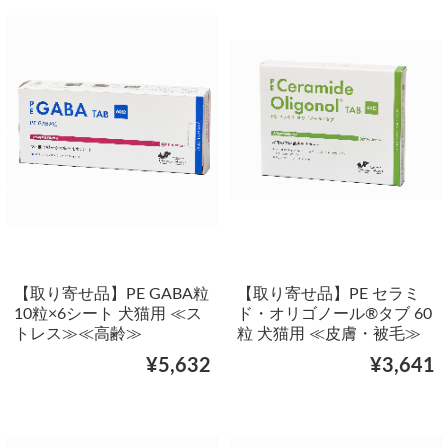
【取り寄せ品】PE GABA粒
【取り寄せ品】PE セラミ
10粒×6シート 犬猫用 ≪ス
ド・オリゴノール®タブ 60
トレス≫≪高齢≫
粒 犬猫用 ≪皮膚・被毛≫
¥5,632
¥3,641