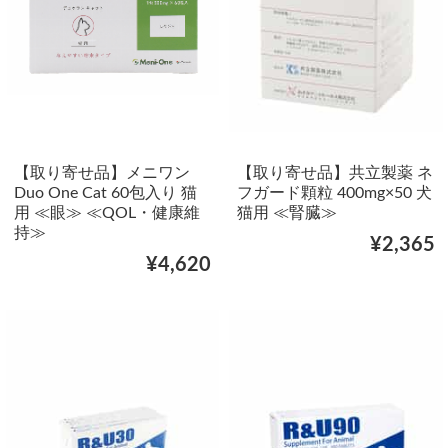
【取り寄せ品】メニワン
【取り寄せ品】共立製薬 ネ
Duo One Cat 60包入り 猫
フガード顆粒 400mg×50 犬
用 ≪眼≫ ≪QOL・健康維
猫用 ≪腎臓≫
持≫
¥2,365
¥4,620