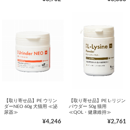
【取り寄せ品】PE ウリン
【取り寄せ品】PE L-リジン
ダーNEO 60g 犬猫用 ≪泌
パウダー 50g 猫用
尿器≫
≪QOL・健康維持≫
¥4,246
¥2,761