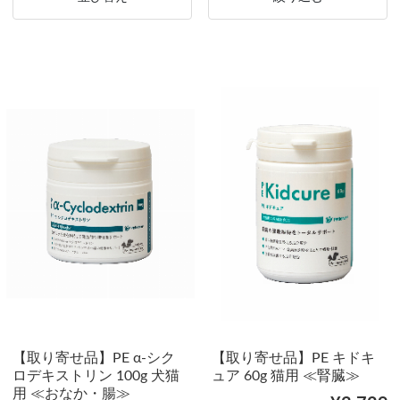
【取り寄せ品】PE α-シク
【取り寄せ品】PE キドキ
ロデキストリン 100g 犬猫
ュア 60g 猫用 ≪腎臓≫
用 ≪おなか・腸≫