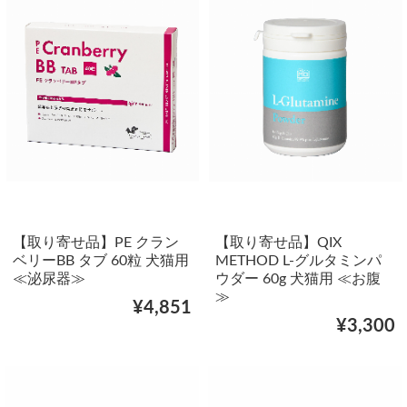
【取り寄せ品】PE クラン
【取り寄せ品】QIX
ベリーBB タブ 60粒 犬猫用
METHOD L-グルタミンパ
≪泌尿器≫
ウダー 60g 犬猫用 ≪お腹
≫
¥4,851
¥3,300