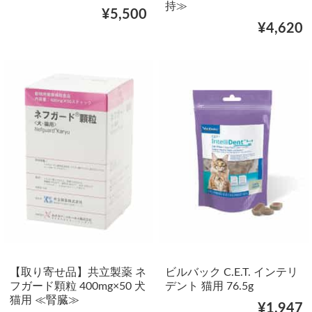
持≫
¥5,500
¥4,620
【取り寄せ品】共立製薬 ネ
ビルバック C.E.T. インテリ
フガード顆粒 400mg×50 犬
デント 猫用 76.5g
猫用 ≪腎臓≫
¥1,947