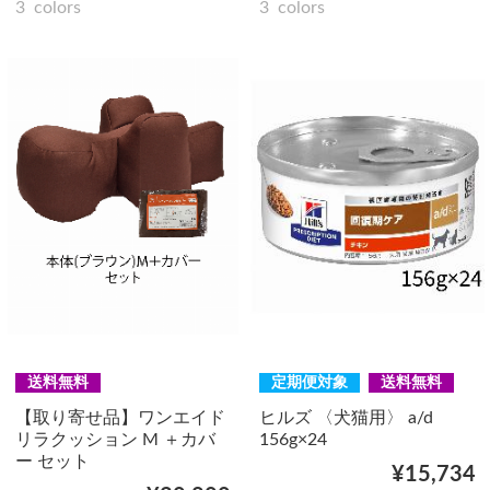
3
colors
3
colors
送料無料
定期便対象
送料無料
【取り寄せ品】ワンエイド
ヒルズ 〈犬猫用〉 a/d
リラクッション M ＋カバ
156g×24
ー セット
¥15,734