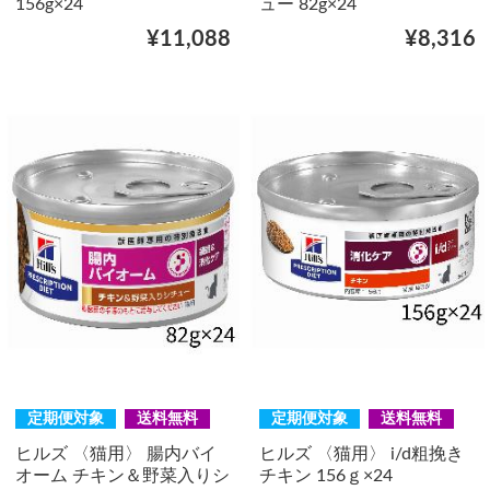
156g×24
ュー 82g×24
¥11,088
¥8,316
定期便対象
送料無料
定期便対象
送料無料
ヒルズ 〈猫用〉 腸内バイ
ヒルズ 〈猫用〉 i/d粗挽き
オーム チキン＆野菜入りシ
チキン 156ｇ×24