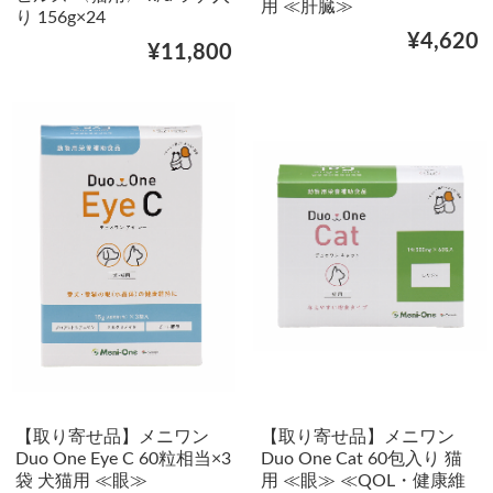
用 ≪肝臓≫
り 156g×24
¥4,620
¥11,800
【取り寄せ品】メニワン
【取り寄せ品】メニワン
Duo One Eye C 60粒相当×3
Duo One Cat 60包入り 猫
袋 犬猫用 ≪眼≫
用 ≪眼≫ ≪QOL・健康維