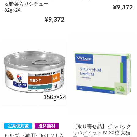
＆野菜入りシチュー
¥9,372
82g×24
¥9,372
定期便対象
送料無料
【取り寄せ品】ビルバック
リバフィット M 30粒 犬猫
ヒルズ 〈猫用〉 k/d ツナ入